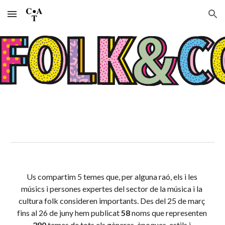
Skip to main content
Skip to navigation
Us
 compartim 5 temes que, per alguna raó, els i les 
músics i persones expertes del se
ctor de la música i la 
cultura folk 
consideren importants
. 
Des del 25 de març 
fins al 26 de juny hem publicat 
58
 noms que representen 
290
 temes de tots els gèneres, èpoques, estils i 