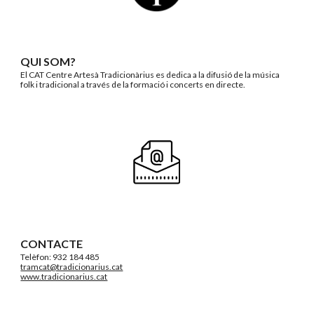
QUI SOM?
El CAT Centre Artesà Tradicionàrius es dedica a la difusió de la música
folk i tradicional a través de la formació i concerts en directe.
CONTACTE
Telèfon: 932 184 485
tramcat@tradicionarius.cat
www.tradicionarius.cat