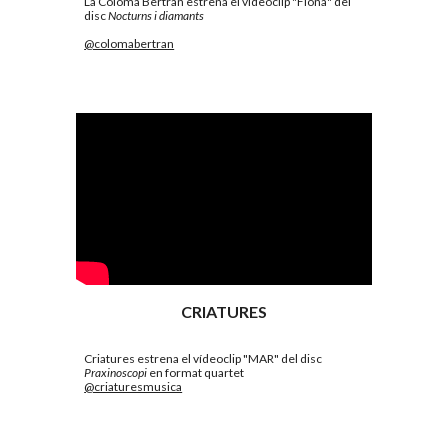
La Coloma Bertran estrena el vídeoclip "Fiona" del 
disc 
Nocturns i diamants
@colomabertran
CRIATURES
Criatures estrena el vídeoclip "MAR" del disc 
Praxinoscopi
 en format quartet
@criaturesmusica