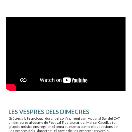
LES VESPRES DELS DIMECRES
G
ràcies a la tecnologia, durant el confinament 
vam 
viatjar al Bar del CAT 
un dimecres al vespre de Festival Tradicionàrius! Marcel Casellas i un 
grup de músics ens regalen el tema que tanca sempre les sessions de 
Les Vespres dels Dimecres: "El càntic de Les Vespres" en versió 