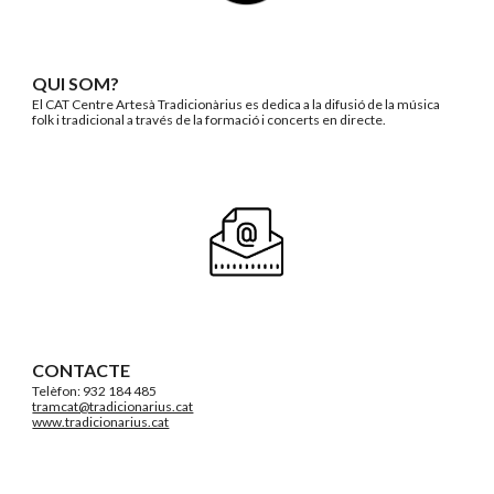
QUI SOM?
El CAT Centre Artesà Tradicionàrius es dedica a la difusió de la música
folk i tradicional a través de la formació i concerts en directe.
CONTACTE
Telèfon: 932 184 485
tramcat@tradicionarius.cat
www.tradicionarius.cat