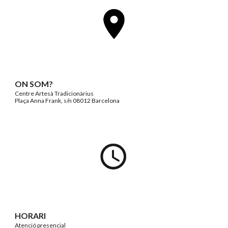
ON SOM?
C
entre Artesà Tradicionàrius
Plaça Anna Frank, s/n 08012 Barcelona
HORARI
A
tenció
presencial