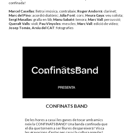
confinada! 
Marcel Casellas
: lletra i música, contrabaix; 
Roger Andorrà
: clarinet; 
Marc del Pino
: acordió diatònic; 
Júlia Font
: cors; 
Heura Gaya
: veu solista; 
Sergi Masalias
: gralla en Sib; 
Manu Sabaté
: tenora; 
Marc Vall
: percussió; 
Queralt Valls
: violí; 
Pau Vinyoles
: mescles; 
Marc Vall
: edició de vídeo; 
Josep Tomàs, Arxiu del CAT
:
fotografies
CONFINATS
BAND
De les hores a casa i les ganes de tocar amb amics 
neix la CONFINATS BAND! Una banda confinada que 
el dia que tornem a ser lliures despareixerà! Visca 
les gravacions d’estar per casa i la cultura popular! 