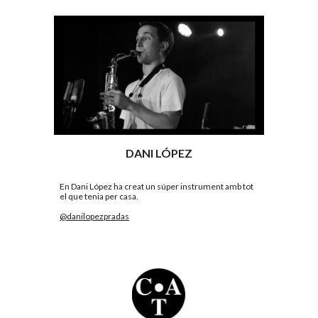
DANI LÓPEZ
En Dani López ha creat un súper instrument amb tot 
el que tenia per casa. 
@danilopezpradas