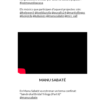
#joemquedoacasa
Els músics que participen d'aquest projectes són: 
@heleeen5
@joeldiazvila
@quvalls24
@martivillegas
@ivojorda
@iubuixes
@manusabate
@mrc_vall
MANU SABATÉ
En Manu Sabaté 
va estrenar
 un tema confinat: 
"Søndrohal Bridal Trilogy (Part II)"
@manusabate