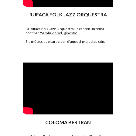
RUFACA FOLK JAZZ ORQUESTRA
La Rufaca Folk Jazz Orquestra us canten un tema 
confinat 
"Samba de sol i ginesta"
Els músics que participen d'aquest projectes són: 
COLOMA BERTRAN